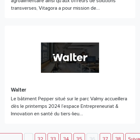
agroalimentaire ainsi qu’aux offreurs de solutions
transverses, Vitagora a pour mission de…
Walter
Le bâtiment Pepper situé sur le parc Valmy accueillera
dès le printemps 2024 l’espace Entrepreneuriat &
Innovation en santé du tiers-lieu…
…
32
33
34
35
36
37
38
Suiva