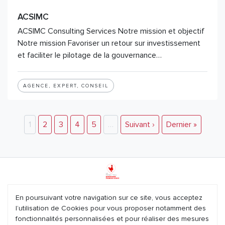
ACSIMC
ACSIMC Consulting Services Notre mission et objectif
Notre mission Favoriser un retour sur investissement
et faciliter le pilotage de la gouvernance…
AGENCE, EXPERT, CONSEIL
1
2
3
4
5
…
Suivant ›
Dernier »
Mentions légales
En poursuivant votre navigation sur ce site, vous acceptez
l’utilisation de Cookies pour vous proposer notamment des
Plan du site
fonctionnalités personnalisées et pour réaliser des mesures