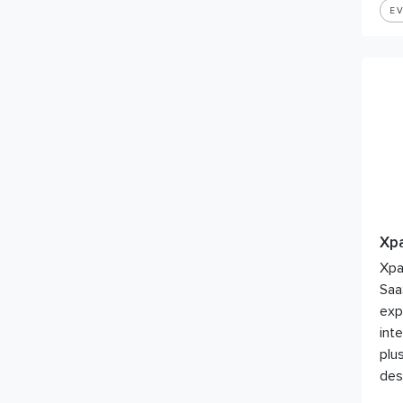
Tourism – Leisure
E
Xp
Xpa
Saa
exp
int
plus
de