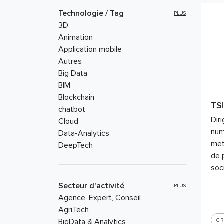
Technologie / Tag
PLUS
3D
Animation
Application mobile
Autres
Big Data
BIM
Blockchain
TS
chatbot
Dir
Cloud
num
Data-Analytics
met
DeepTech
de 
Design thinking
soc
Drones
eCommerce
Secteur d'activité
PLUS
Gaming
Agence, Expert, Conseil
Geolocation
AgriTech
Hardware
BigData & Analytics
G