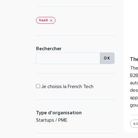
SaaS
Rechercher
Th
The
B2B
aut
Je choisis la French Tech
des
app
gou
Type d'organisation
Startups / PME
AG