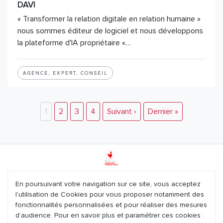
DAVI
« Transformer la relation digitale en relation humaine »
nous sommes éditeur de logiciel et nous développons
la plateforme d'IA propriétaire «…
AGENCE, EXPERT, CONSEIL
1
2
3
4
Suivant ›
Dernier »
Mentions légales
En poursuivant votre navigation sur ce site, vous acceptez
l’utilisation de Cookies pour vous proposer notamment des
Plan du site
fonctionnalités personnalisées et pour réaliser des mesures
d’audience. Pour en savoir plus et paramétrer ces cookies :
Nous contacter