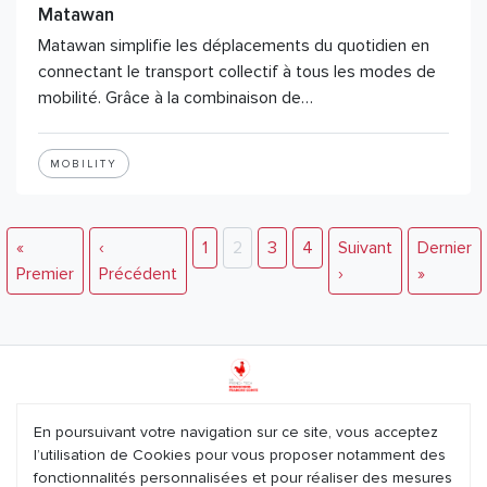
Matawan
Matawan simplifie les déplacements du quotidien en
connectant le transport collectif à tous les modes de
mobilité. Grâce à la combinaison de…
MOBILITY
«
‹
1
2
3
4
Suivant
Dernier
Premier
Précédent
›
»
Mentions légales
En poursuivant votre navigation sur ce site, vous acceptez
l’utilisation de Cookies pour vous proposer notamment des
Plan du site
fonctionnalités personnalisées et pour réaliser des mesures