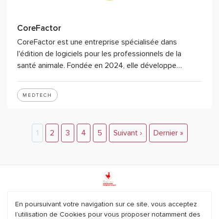
CoreFactor
CoreFactor est une entreprise spécialisée dans
l'édition de logiciels pour les professionnels de la
santé animale. Fondée en 2024, elle développe…
MEDTECH
1
2
3
4
5
Suivant ›
Dernier »
Mentions légales
En poursuivant votre navigation sur ce site, vous acceptez
l’utilisation de Cookies pour vous proposer notamment des