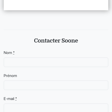
Contacter Soone
If you
Nom
*
are a
human,
ignore
this
Prénom
field
E-mail
*