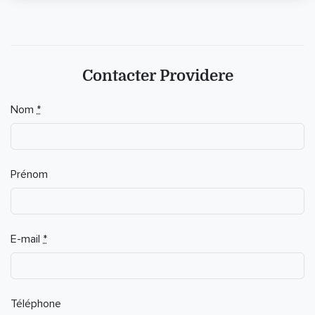
Contacter Providere
If you
Nom
*
are a
human,
ignore
this
Prénom
field
E-mail
*
Téléphone