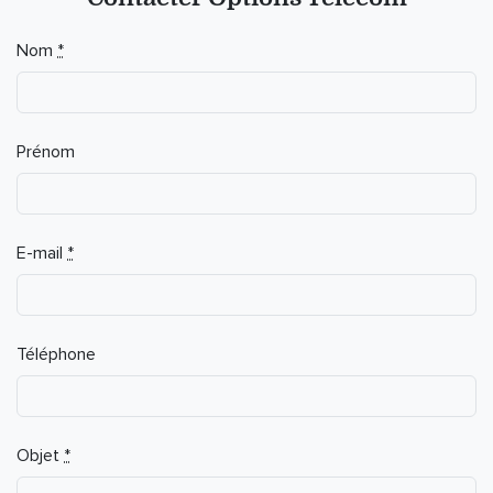
If you
Nom
*
are a
human,
ignore
this
Prénom
field
E-mail
*
Téléphone
Objet
*