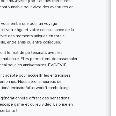
 de TripAdvisor (top 10% des meilleures
ncontournable pour vivre des aventures en
on vous embarque pour un voyage
soit votre âge et votre connaissance de la
vivre des moments uniques en totale
le, entre amis ou entre collègues.
nt le fruit de partenariats avec les
ernationale. Elles permettent de rassembler
éal pour les anniversaires, EVG/EVJF...
 adapté pour accueillir les entreprises
personnes. Nous serons heureux de
tion/séminaire/afterwork/teambuilding).
igénérationnelle offrant des sensations
l'escape game et du jeu vidéo. La prise en
certante !