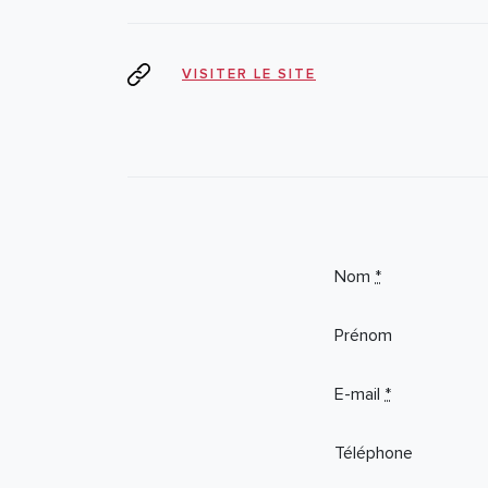
VISITER LE SITE
If you
Nom
*
are a
human,
Prénom
ignore
this
E-mail
*
field
Téléphone