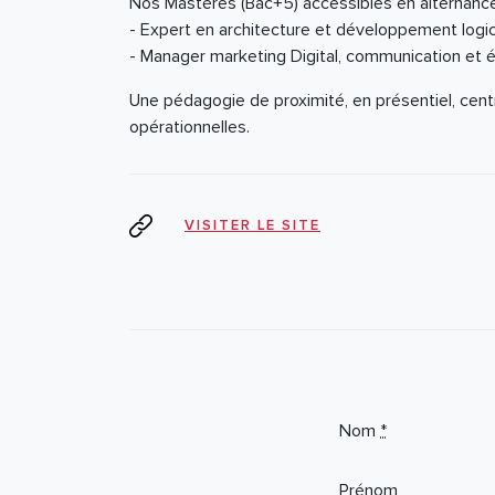
Nos Mastères (Bac+5) accessibles en alternance e
- Expert en architecture et développement logic
- Manager marketing Digital, communication et 
Une pédagogie de proximité, en présentiel, cent
opérationnelles.
VISITER LE SITE
If you
Nom
*
are a
human,
Prénom