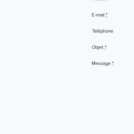
ignore
this
E-mail
*
field
Téléphone
Objet
*
Message
*