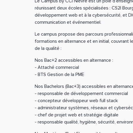
Le Campus by CCI Nièvre est un pôle d’enseign
réunissant deux écoles spécialisées : CS2I Bourg
développement web et à la cybersécurité, et DIG
communication et événementiel.
Le campus propose des parcours professionnali
formations en alternance et en initial, couvran
de la qualité :
Nos Bac+2 accessibles en alternance :
- Attaché commercial
- BTS Gestion de la PME
Nos Bachelors (Bac+3) accessibles en alternance 
- responsable de développement commercial
- concepteur développeur web full stack
- administrateur systèmes, réseaux et cyberséc
- chef de projet web et stratégie digitale
- responsable qualité, hygiène, sécurité, enviro