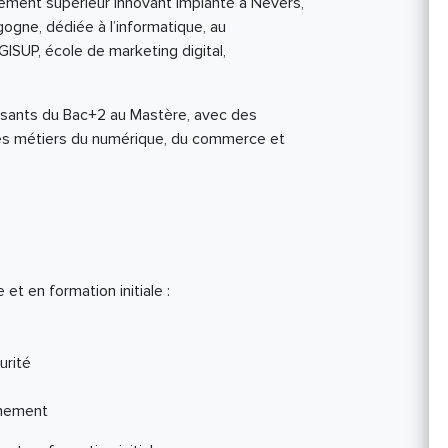
ement supérieur innovant implanté à Nevers,
ogne, dédiée à l’informatique, au
ISUP, école de marketing digital,
sants du Bac+2 au Mastère, avec des
t les métiers du numérique, du commerce et
et en formation initiale :
urité
nnement