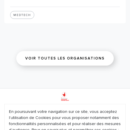
MEDTECH
VOIR TOUTES LES ORGANISATIONS
Mentions légales
En poursuivant votre navigation sur ce site, vous acceptez
l’utilisation de Cookies pour vous proposer notamment des
Plan du site
fonctionnalités personnalisées et pour réaliser des mesures
d’audience. Pour en savoir plus et paramétrer ces cookies :